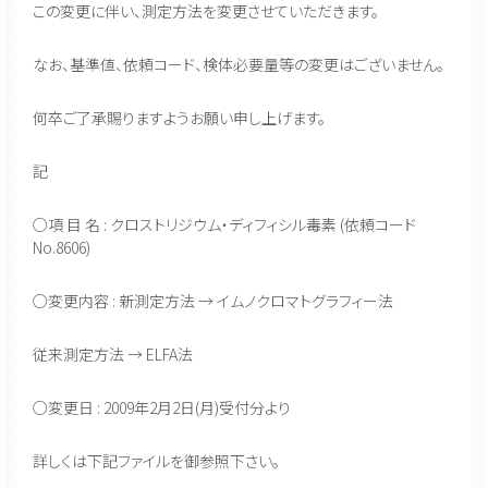
この変更に伴い、測定方法を変更させていただきます。
なお、基準値、依頼コード、検体必要量等の変更はございません。
何卒ご了承賜りますようお願い申し上げます。
記
○項 目 名 : クロストリジウム・ディフィシル毒素 (依頼コード
No.8606)
○変更内容 : 新測定方法 → イムノクロマトグラフィー法
従来測定方法 → ELFA法
○変更日 : 2009年2月2日(月)受付分より
詳しくは下記ファイルを御参照下さい。