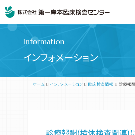
Information
インフォメーション
ホーム
インフォメーション
臨床検査情報
診療報酬
臨床検査
代表挨拶
診療報酬(検体検査関連)につ