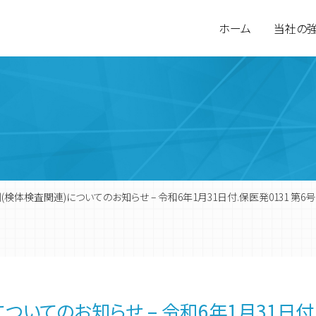
ホーム
当社の
(検体検査関連)についてのお知らせ – 令和6年1月31日付.保医発0131 第6号
環境計量分析
会社概要
食品検査
営業拠点
いてのお知らせ – 令和6年1月31日付.