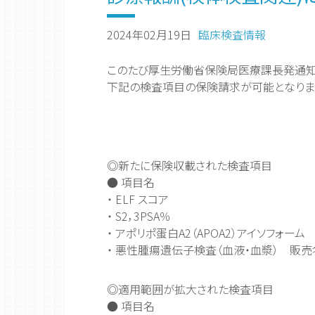
2024年02月19日
臨床検査情報
このたび厚生労働省保険局医療課長発通知（令
下記の検査項目の保険請求が可能となりま
◎新たに保険収載された検査項目
● 項目名
・ ELF スコア
・ S2，3PSA％
・ アポリポ蛋白A2（APOA2）アイソフォーム
・ 悪性腫瘍遺伝子検査（血液・血漿） 販売名：G
◎適用範囲が拡大された検査項目
● 項目名