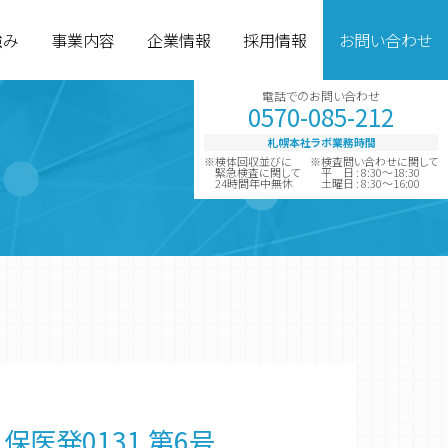
強み
事業内容
企業情報
採用情報
お問い合わせ
電話でのお問い合わせ
0570-085-212
札幌本社ラボ業務時間
※検体回収並びに
※検査問い合わせに関して
緊急検査に関して
平 日 : 8:30～18:30
24時間年中無休
土曜日 : 8:30～16:00
グループ企業
診断薬製造
保医発0131 第6号