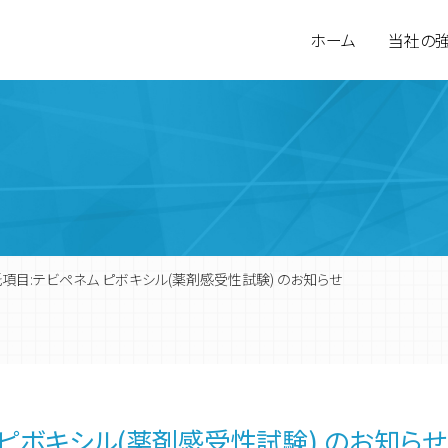
ホーム
当社の
項目:テビペネム ピボキシル(薬剤感受性試験) のお知らせ
環境計量分析
会社概要
食品検査
営業拠点
ピボキシル(薬剤感受性試験) のお知らせ