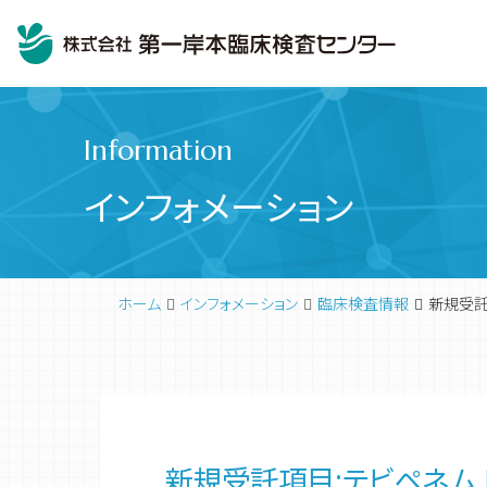
Information
インフォメーション
ホーム
インフォメーション
臨床検査情報
新規受託
臨床検査
代表挨拶
新規受託項目:テビペネム 