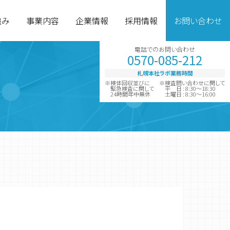
強み
事業内容
企業情報
採用情報
お問い合わせ
電話でのお問い合わせ
0570-085-212
札幌本社ラボ業務時間
※検体回収並びに
※検査問い合わせに関して
緊急検査に関して
平 日 : 8:30～18:30
24時間年中無休
土曜日 : 8:30～16:00
グループ企業
診断薬製造