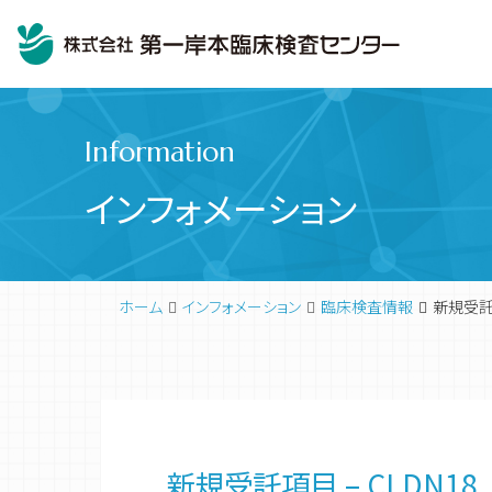
Information
インフォメーション
ホーム
インフォメーション
臨床検査情報
新規受託項
臨床検査
代表挨拶
新規受託項目 – CLDN18