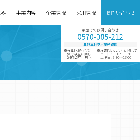
強み
事業内容
企業情報
採用情報
お問い合わせ
電話でのお問い合わせ
0570-085-212
札幌本社ラボ業務時間
※検体回収並びに
※検査問い合わせに関して
緊急検査に関して
平 日 : 8:30～18:30
24時間年中無休
土曜日 : 8:30～16:00
グループ企業
診断薬製造