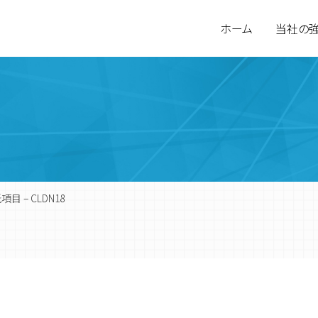
ホーム
当社の
目 – CLDN18
環境計量分析
会社概要
食品検査
営業拠点