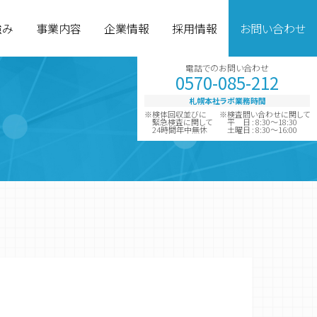
強み
事業内容
企業情報
採用情報
お問い合わせ
電話でのお問い合わせ
0570-085-212
札幌本社ラボ業務時間
※検体回収並びに
※検査問い合わせに関して
緊急検査に関して
平 日 : 8:30～18:30
24時間年中無休
土曜日 : 8:30～16:00
グループ企業
診断薬製造