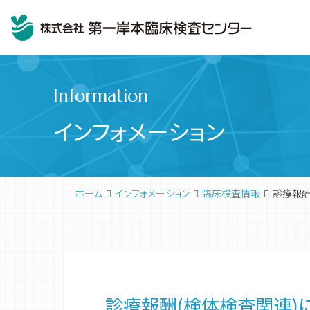
Information
インフォメーション
ホーム
インフォメーション
臨床検査情報
診療報酬
臨床検査
代表挨拶
診療報酬(検体検査関連)に