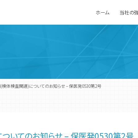
ホーム
当社の
(検体検査関連)についてのお知らせ – 保医発0530第2号
環境計量分析
会社概要
食品検査
営業拠点
ついてのお知らせ – 保医発0530第2号