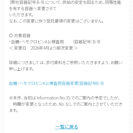
（弊社容器記号:B-9）について、供給の安定を図るため、同等性能
を有する容器へ変更させて
いただきます。
なお、この変更に伴う受託要領の変更はございません。
◎ 対象容器
・血糖・ヘモグロビンA1c検査用 （容器記号：B-9）
＜ 変更日 2026年4月より順次変更 ＞
詳細につきましては、添付資料をご参照いただきますよう、お願い
申し上げます。
血糖・ヘモグロビンA1c検査用容器変更(容器記号B-9)
※本件、当初は Information No.35 でのご案内の予定でしたが、
時期が変更となったため、No.なしでのご案内とさせていただき
ます。
一覧に戻る