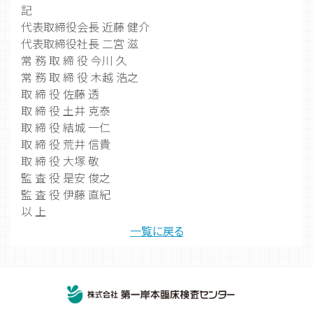
記
代表取締役会長 近藤 健介
代表取締役社長 二宮 滋
常 務 取 締 役 今川 久
常 務 取 締 役 木越 浩之
取 締 役 佐藤 透
取 締 役 土井 克泰
取 締 役 結城 一仁
取 締 役 荒井 信貴
取 締 役 大塚 敬
監 査 役 是安 俊之
監 査 役 伊藤 直紀
以 上
一覧に戻る