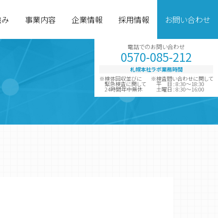
強み
事業内容
企業情報
採用情報
お問い合わせ
電話でのお問い合わせ
0570-085-212
札幌本社ラボ業務時間
※検体回収並びに
※検査問い合わせに関して
緊急検査に関して
平 日 : 8:30～18:30
24時間年中無休
土曜日 : 8:30～16:00
グループ企業
診断薬製造