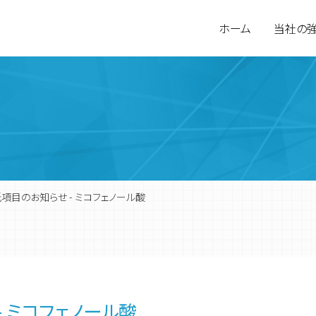
ホーム
当社の
項目のお知らせ - ミコフェノール酸
環境計量分析
会社概要
食品検査
営業拠点
 ミコフェノール酸