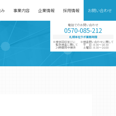
強み
事業内容
企業情報
採用情報
お問い合わせ
電話でのお問い合わせ
0570-085-212
札幌本社ラボ業務時間
※検体回収並びに
※検査問い合わせに関して
緊急検査に関して
平 日 : 8:30～18:30
24時間年中無休
土曜日 : 8:30～16:00
グループ企業
診断薬製造