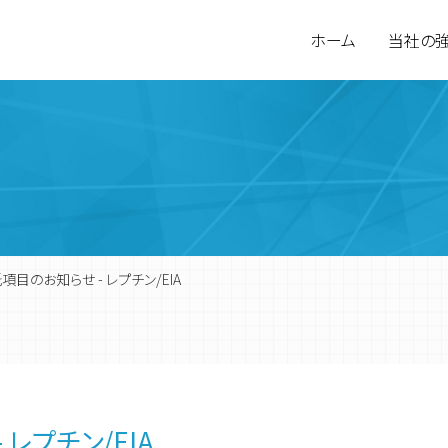
ホーム
当社の
目のお知らせ - レプチン/EIA
環境計量分析
会社概要
食品検査
営業拠点
レプチン/EIA