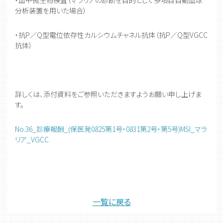
・血中微生物検査（マラリアの診断を目的として多項目自動血球
分析装置を用いた場合）
・抗P／Q型電位依存性カルシウムチャネル抗体（抗P／Q型VGCC
抗体）
詳しくは、添付資料をご参照いただきますようお願い申し上げま
す。
No.36_診療報酬_(保医発0825第1号・0831第2号・第5号)MSI_マラ
リア_VGCC
一覧に戻る