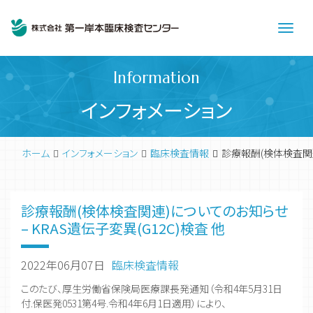
Men
Information
インフォメーション
ホーム
インフォメーション
臨床検査情報
診療報酬(検体検査関連)
診療報酬(検体検査関連)についてのお知らせ
– KRAS遺伝子変異(G12C)検査 他
2022年06月07日
臨床検査情報
このたび、厚生労働省保険局医療課長発通知（令和4年5月31日
付.保医発0531第4号.令和4年6月1日適用）により、