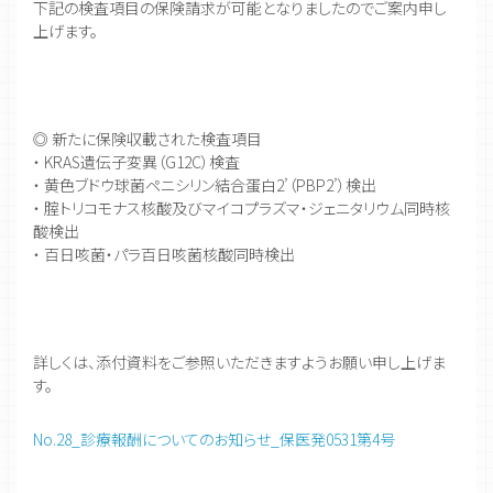
下記の検査項目の保険請求が可能となりましたのでご案内申し
上げます。
◎ 新たに保険収載された検査項目
・ KRAS遺伝子変異（G12C）検査
・ 黄色ブドウ球菌ペニシリン結合蛋白2’（PBP2’）検出
・ 腟トリコモナス核酸及びマイコプラズマ・ジェニタリウム同時核
酸検出
・ 百日咳菌・パラ百日咳菌核酸同時検出
詳しくは、添付資料をご参照いただきますようお願い申し上げま
す。
No.28_診療報酬についてのお知らせ_保医発0531第4号