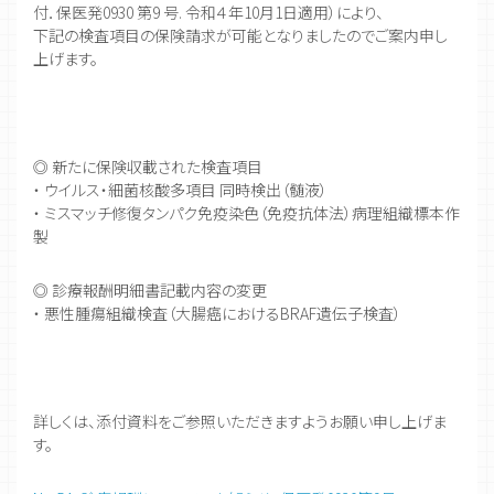
付．保医発0930 第9 号. 令和４年10月1日適用）により、
下記の検査項目の保険請求が可能となりましたのでご案内申し
上げます。
◎ 新たに保険収載された検査項目
・ ウイルス・細菌核酸多項目 同時検出（髄液）
・ ミスマッチ修復タンパク免疫染色（免疫抗体法）病理組織標本作
製
◎ 診療報酬明細書記載内容の変更
・ 悪性腫瘍組織検査（大腸癌におけるBRAF遺伝子検査）
詳しくは、添付資料をご参照いただきますようお願い申し上げま
す。