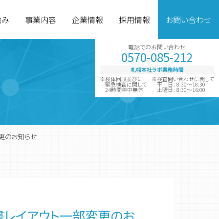
強み
事業内容
企業情報
採用情報
お問い合わせ
電話でのお問い合わせ
0570-085-212
札幌本社ラボ業務時間
※検体回収並びに
※検査問い合わせに関して
緊急検査に関して
平 日 : 8:30～18:30
24時間年中無休
土曜日 : 8:30～16:00
変更のお知らせ
グループ企業
診断薬製造
報告書レイアウト一部変更のお