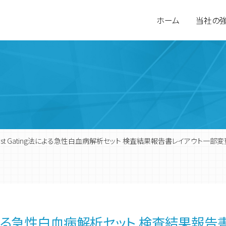
ホーム
当社の
 Blast Gating法による急性白血病解析セット 検査結果報告書レイアウト一部
環境計量分析
会社概要
食品検査
営業拠点
ing法による急性白血病解析セット 検査結果