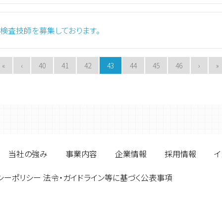
検査技師を募集しております。
«
‹
40
41
42
43
44
45
46
›
»
当社の強み
事業内容
企業情報
採用情報
イ
シーポリシー 法令・ガイドライン等に基づく公表事項