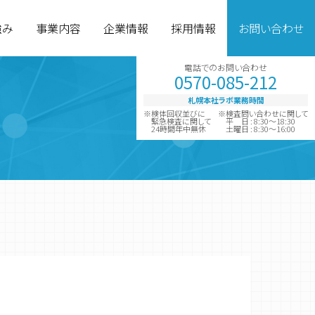
強み
事業内容
企業情報
採用情報
お問い合わせ
電話でのお問い合わせ
0570-085-212
札幌本社ラボ業務時間
※検体回収並びに
※検査問い合わせに関して
緊急検査に関して
平 日 : 8:30～18:30
24時間年中無休
土曜日 : 8:30～16:00
グループ企業
診断薬製造